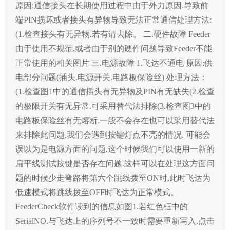
原因:通信接头在长期使用过程中由于外力原因.导致前
端PIN损坏或者接头有异物导致无法正常通信处理方法:
(1.检查接头有无异物.若有请去除。 二.硬件故障 Feeder
由于使用不规范,或者由于别的硬件问题导致Feeder不能
正常使用的相关图片 三.电源故障 1.飞达不通电 原因:供
电部分问题(插头.电源开关.电路板保险丝) 处理方法：
(1.检查图1中的通信插头有无异物及PIN有无缺失(2.检查
的极限开关有无异常.可采用替代法排除(3.检查图3中的
电路板保险丝有无熔断.一般不会存在也可以采用替代法
来排除此问题.我们会遇到按键灯点不亮的情况. 可能会
误以为是电源方面的问题.这个时候我们可以使用一新的
扁平线测试按键是否存在问题.这样可以在处理这方面问
题的时候少走弯路将第六个跳线拨至ON时,此时飞达为
低速模式将跳线拨至OFF时飞达为正常模式。
FeederCheck软件读到的信息如图1.若红色框中的
SerialNO.与飞达上的序列号不一致时需要重新写入.点击