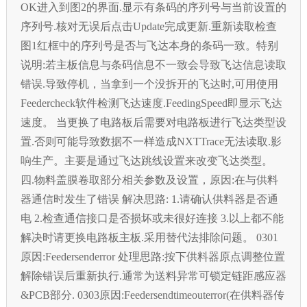
OK进入到图2的界面.显示有条码的序列号与当前设置的
序列号.核对无误后点击Update完成更新.重新读取检查
图1红框中的序列号是否与飞达本身的条码一致。特别
说明:若主板信息与条码信息不一致会导致飞达信息读取
错误.导致停机，当拿到一个没拆开的飞达时,可用使用
Feedercheck软件检测飞达速度.FeedingSpeed即显示飞达
速度。 当更换了电路板后需要对电路板进行飞达类型设
置.否则可能导致数据不一样造成NXTTrace无法读取.影
响生产。主要是通过飞达跳线设置来改变飞达类型。
四.物料盖膜卷取部分相关参数及设置，原因:在与供料
器通信时发生了错误 解决思路: 1.请确认供料器是否通
电 2.检查通信接口是否损坏或未很好连接 3.以上都不能
解决时请更换电路板主板.采用替代法排除问题。 0301
原因:Feedersenderror 处理思路:按下供料器原点调整位置
解除错误后重新执行.通常为送料异常可锁定链距感应器
&PCB部分. 0303原因:Feedersendtimeouterror(在供料器传