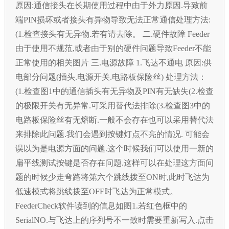
原因:通信接头在长期使用过程中由于外力原因.导致前
端PIN损坏或者接头有异物导致无法正常通信处理方法:
(1.检查接头有无异物.若有请去除。 二.硬件故障 Feeder
由于使用不规范,或者由于别的硬件问题导致Feeder不能
正常使用的相关图片 三.电源故障 1.飞达不通电 原因:供
电部分问题(插头.电源开关.电路板保险丝) 处理方法：
(1.检查图1中的通信插头有无异物及PIN有无缺失(2.检查
的极限开关有无异常.可采用替代法排除(3.检查图3中的
电路板保险丝有无熔断.一般不会存在也可以采用替代法
来排除此问题.我们会遇到按键灯点不亮的情况. 可能会
误以为是电源方面的问题.这个时候我们可以使用一新的
扁平线测试按键是否存在问题.这样可以在处理这方面问
题的时候少走弯路将第六个跳线拨至ON时,此时飞达为
低速模式将跳线拨至OFF时飞达为正常模式。
FeederCheck软件读到的信息如图1.若红色框中的
SerialNO.与飞达上的序列号不一致时需要重新写入.点击