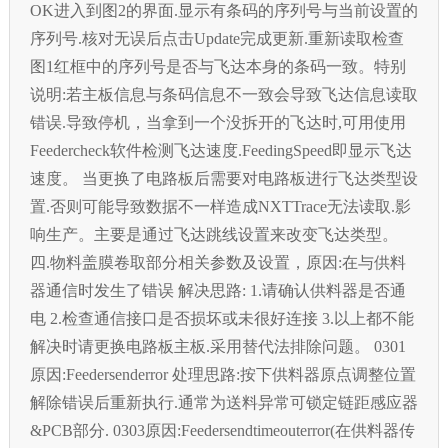
OK进入到图2的界面.显示有条码的序列号与当前设置的
序列号.核对无误后点击Update完成更新.重新读取检查
图1红框中的序列号是否与飞达本身的条码一致。特别
说明:若主板信息与条码信息不一致会导致飞达信息读取
错误.导致停机，当拿到一个没拆开的飞达时,可用使用
Feedercheck软件检测飞达速度.FeedingSpeed即显示飞达
速度。 当更换了电路板后需要对电路板进行飞达类型设
置.否则可能导致数据不一样造成NXTTrace无法读取.影
响生产。主要是通过飞达跳线设置来改变飞达类型。
四.物料盖膜卷取部分相关参数及设置，原因:在与供料
器通信时发生了错误 解决思路: 1.请确认供料器是否通
电 2.检查通信接口是否损坏或未很好连接 3.以上都不能
解决时请更换电路板主板.采用替代法排除问题。 0301
原因:Feedersenderror 处理思路:按下供料器原点调整位置
解除错误后重新执行.通常为送料异常可锁定链距感应器
&PCB部分. 0303原因:Feedersendtimeouterror(在供料器传