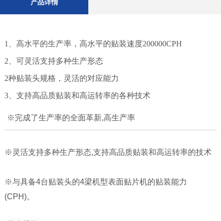
产品详情
1、高水平的生产率，高水平的贴装速度200000CPH
2、可灵活支持多种生产形态
2种贴装头规格，灵活的对应能力
3、支持高品质贴装和高运转率的各种技术
※完成了生产率的全面革新,高生产率
※灵活支持多种生产形态,支持高品质贴装和高运转率的技术
※与具备4台贴装头的4梁机型表面贴片机的贴装能力
(CPH)。