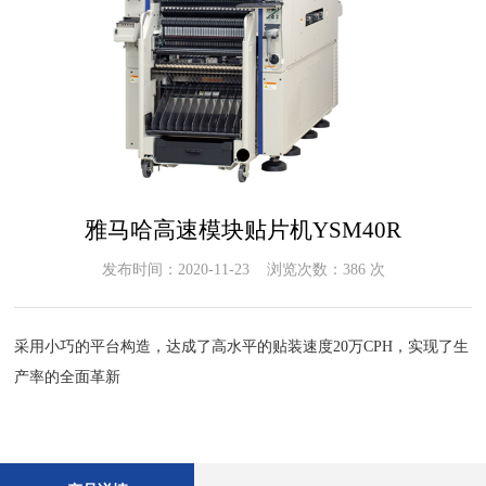
雅马哈高速模块贴片机YSM40R
发布时间：2020-11-23 浏览次数：386 次
采用小巧的平台构造，达成了高水平的贴装速度20万CPH，实现了生
产率的全面革新