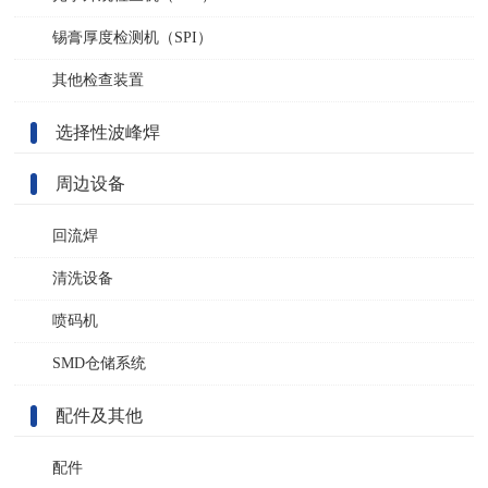
锡膏厚度检测机（SPI）
其他检查装置
选择性波峰焊
周边设备
回流焊
清洗设备
喷码机
SMD仓储系统
配件及其他
配件