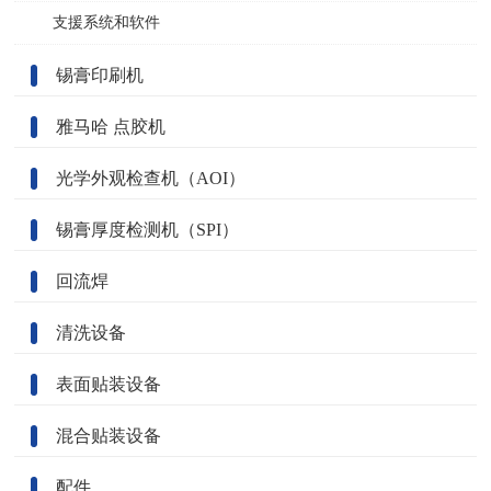
支援系统和软件
锡膏印刷机
雅马哈 点胶机
光学外观检查机（AOI）
锡膏厚度检测机（SPI）
回流焊
清洗设备
表面贴装设备
混合贴装设备
配件