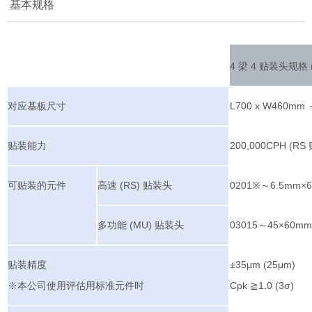
基本规格
4 梁 4 贴装头规格 (
对应基板尺寸
L700 x W460mm 
贴装能力
200,000CPH (R
可贴装的元件
高速 (RS) 贴装头
0201※～6.5mm×6
多功能 (MU) 贴装头
03015～45×60m
贴装精度
±35μm (25μm)
※本公司使用评估用标准元件时
Cpk ≧1.0 (3σ)